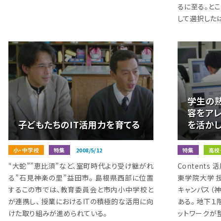
るに至る。と
して選択した
学生の
容をア
子どもたちのIT活用力を育てる
を活かし
小・中学校
特集
2008/5/12
特集
高校
“大蛇””恵比須”など、室町時代より受け継がれ
Content
る”石見神楽の里”益田市。 島根県西部に位置
東学院大学 
するこの市では、教育委員会と市内小中学校と
キャンパス（
が連携し、 授業におけるITの積極的な活用に向
ある。 地下１
けた取り組みが進められている。
ットワークが整