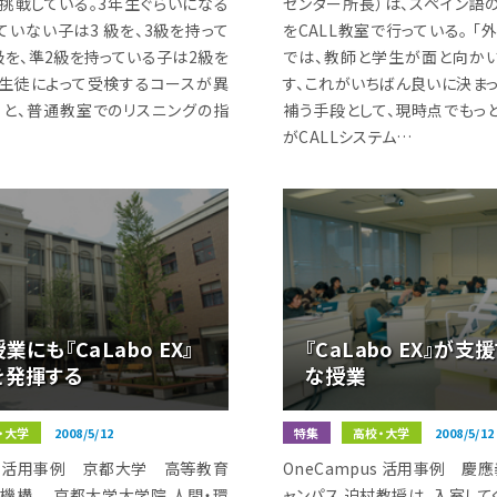
挑戦している。3年生ぐらいになる
センター所長）は、スペイン語
ていない子は3 級を、3級を持って
をCALL教室で行っている。 
級を、準2級を持っている子は2級を
では、教師と学生が面と向か
、生徒によって受検するコースが異
す、これがいちばん良いに決まっ
ると、普通教室でのリスニングの指
補う手段として、現時点でもっ
がCALLシステム…
にも『CaLabo EX』
『CaLabo EX』が
を発揮する
な授業
・大学
2008/5/12
特集
高校・大学
2008/5/12
us 活用事例 京都大学 高等教育
OneCampus 活用事例 慶
機構 京都大学大学院 人間・環
ャンパス 迫村教授は、入室して