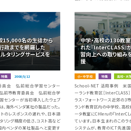
校15,000名の生徒から
中学・高校の130教
、行政までを網羅した
れた『InterCLASS
ィルタリングサービスを
習向上への取り組み
援
特集
2008/5/12
小・中学校
特集
高校・大
委員会 弘前総合学習センター
School-NET 活用事例 米
afe］ 弘前市教育委員会 弘前総合学
ーランド教育区［InterCLAS
学習センターが当初導入したウェブ
ラス・フォートワース近郊の3
グは、海外ベンダ某社の製品だった。
ランド教育区内の中学校、高校約
ートのレスポンスの遅れや、日本語
ータ教室にCHIeruの『InterC
ルタリング精度の低さ、コスト高など
ています。日本生まれのこのラ
国内ベンダの某社製品へと変更す
システムが、教育のICT先進