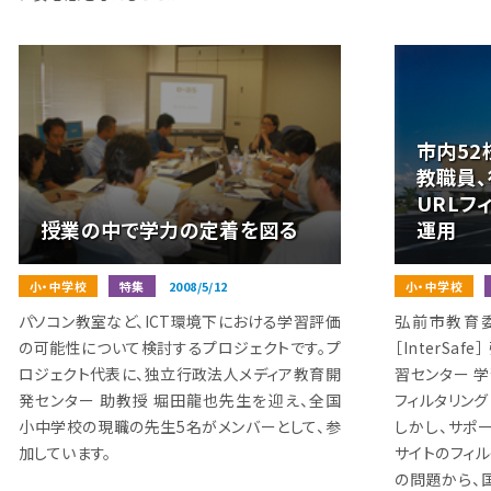
市内52
教職員
URLフ
授業の中で学力の定着を図る
運用
小・中学校
特集
2008/5/12
小・中学校
パソコン教室など、ICT環境下における学習評価
弘前市教育
の可能性について検討するプロジェクトです。プ
［InterS
ロジェクト代表に、独立行政法人メディア教育開
習センター 
発センター 助教授 堀田龍也先生を迎え、全国
フィルタリン
小中学校の現職の先生5名がメンバーとして、参
しかし、サポ
加しています。
サイトのフィ
の問題から、