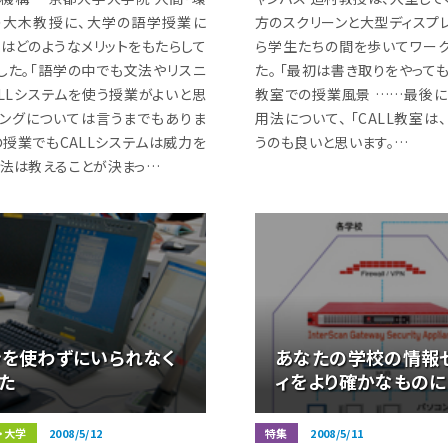
の大木教授に、大学の語学授業に
方のスクリーンと大型ディスプレ
ムはどのようなメリットをもたらして
ら学生たちの間を歩いてワー
した。「語学の中でも文法やリスニ
た。 「最初は書き取りをやってもら
ALLシステムを使う授業がよいと思
教室での授業風景 ……最後に、
ニングについては言うまでもありま
用法について、 「CALL教室
の授業でもCALLシステムは威力を
うのも良いと思います。…
文法は教えることが決まっ…
ンを使わずにいられなく
あなたの学校の情報
た
ィをより確かなものに
・大学
2008/5/12
特集
2008/5/11