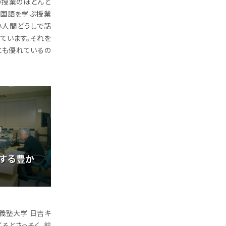
の授業のほとんど
「外国語を学ぶ授業
い人間どうしで話
ています。それを
とも優れているの
支援する豊か
應義塾大学 日吉キ
くるとさっそく、前