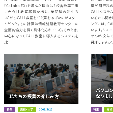
『CaLabo EX』を選んだ理由は？校舎改築工事
境学研究科
に伴うLL教室移転を機に、英語科の先生方
CALLシステ
は”ぜひCALL教室を！”と声をあげたのがスター
いるかお聞き
トだった。その計画は情報処理教育センターの
ングには、 C
全面的協力を得て具体化されていく。そのとき、
います。リス
中心になってCALL教室に導入するシステムを
せんが、文法
比…
発揮します。
パソコ
私たちの授業の楽しみ方
なりまし
特集
高校・大学
2008/5/12
特集
高校