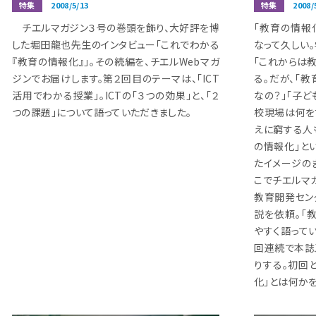
特集
2008/5/13
特集
2008/
チエルマガジン３号の巻頭を飾り、大好評を博
「教育の情報
した堀田龍也先生のインタビュー「これでわかる
なって久しい
『教育の情報化』」。その続編を、チエルWebマガ
「これからは
ジンでお届けします。第２回目のテーマは、「ICT
る。だが、「
活用でわかる授業」。ICTの「３つの効果」と、「２
なの？」「子ど
つの課題」について語っていただきました。
校現場は何を
えに窮する人
の情報化」と
たイメージの
こでチエルマ
教育開発セン
説を依頼。「
やすく語って
回連続で本誌
りする。初回
化」とは何かを