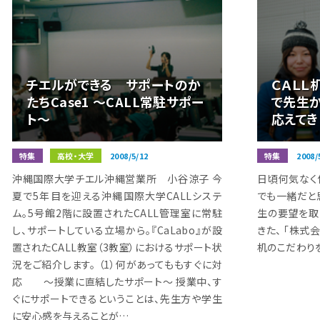
チエルができる サポートのか
ＣＡＬＬ
たちCase1 ～CALL常駐サポー
で先生
ト～
応えてき
特集
高校・大学
2008/5/12
特集
2008/
沖縄国際大学チエル沖縄営業所 小谷涼子 今
日頃何気なく使
夏で5年目を迎える沖縄国際大学CALLシステ
でも一緒だと
ム。5号館2階に設置されたCALL管理室に常駐
生の要望を取
し、サポートしている立場から。『CaLabo』が設
きた、 「株式
置されたCALL教室（3教室）におけるサポート状
机のこだわり
況をご紹介します。 （1）何があってももすぐに対
応 ～授業に直結したサポート～ 授業中、す
ぐにサポートできるということは、先生方や学生
に安心感を与えることが…