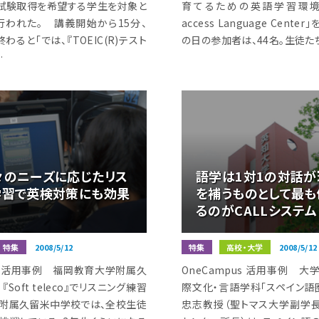
試験取得を希望する学生を対象と
育てるための英語学習環境”と
行われた。 講義開始から15分、
access Language Cente
nが終わると「では、『TOEIC(R)テスト
の日の参加者は、44名。生徒た
…
々のニーズに応じたリス
語学は1対1の対話が
学習で英検対策にも効果
を補うものとして最も
るのがCALLシステム
特集
2008/5/12
特集
高校・大学
2008/5/12
us 活用事例 福岡教育大学附属久
OneCampus 活用事例 
oft teleco』でリスニング練習
際文化・言語学科「スペイン語
附属久留米中学校では、全校生徒
忠志教授（聖トマス大学副学