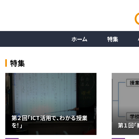
ホーム
特集
特集
第２回「ICT活用で、わかる授業
を！」
第１回「