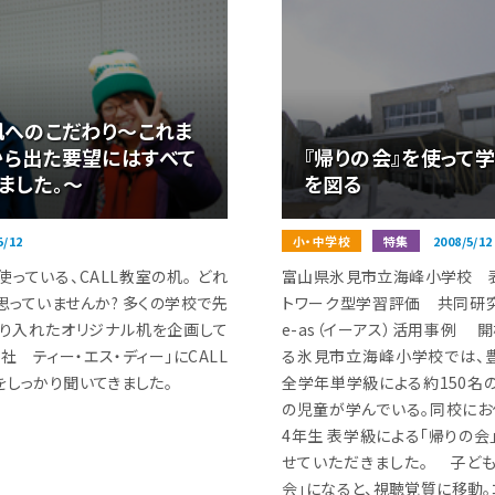
机へのこだわり〜これま
から出た要望にはすべて
『帰りの会』を使って
ました。〜
を図る
5/12
小・中学校
特集
2008/5/12
っている、CALL教室の机。 どれ
富山県氷見市立海峰小学校 表 
思っていませんか? 多くの学校で先
トワーク型学習評価 共同研
り入れたオリジナル机を企画して
e-as（イーアス）活用事例 
会社 ティー・エス・ディー」にCALL
る氷見市立海峰小学校では、
をしっかり聞いてきました。
全学年単学級による約150名の
の児童が学んでいる。同校にお
4年生 表学級による「帰りの会
せていただきました。 子ども
会」になると、視聴覚質に移動。