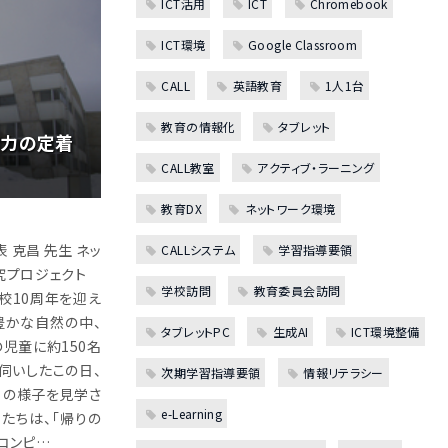
ICT活用
ICT
Chromebook
ICT環境
Google Classroom
CALL
英語教育
1人1台
教育の情報化
タブレット
学力の定着
CALL教室
アクティブ・ラーニング
教育DX
ネットワーク環境
克昌 先生 ネッ
CALLシステム
学習指導要領
究プロジェクト
学校訪問
教育委員会訪問
開校10周年を迎え
豊かな自然の中、
タブレットPC
生成AI
ICT環境整備
児童に約150名
伺いしたこの日、
次期学習指導要領
情報リテラシー
」の様子を見学さ
e-Learning
たちは、「帰りの
コンピ…