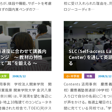
ころが、値段や機能、サポートを考慮
校に受け入れられた理由を、
はずの国内某ペンダのフ…
ロジーコーディネ…
熟達度に合わせて講義内
SLC（Self-access L
レンジ 〜 教材の特性
Center）を通して
て”耳”を鍛える 〜
る
・大学
2008/5/12
小・中学校
特集
2008/5/12
s 活用事例 学校法人関東学院 関
Contents 活用事例 慶
授業風景 関東学院大学 金沢八景
校） 慶應義塾普通部（中学校）
神奈川県）は、平潟湾を望む海辺に
入り口で自分の名前に○をつ
階・地上10階建てのコンピュータネ
が声をかける。 毎週土曜日の
備された校舎で、TOEIC(R)テス
間に充てている同校では、”