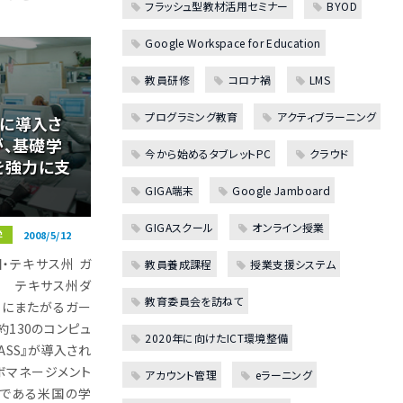
フラッシュ型教材活用セミナー
BYOD
Google Workspace for Education
教員研修
コロナ禍
LMS
プログラミング教育
アクティブラーニング
室に導入さ
』が、基礎学
今から始めるタブレットPC
クラウド
を強力に支
GIGA端末
Google Jamboard
GIGAスクール
オンライン授業
学
2008/5/12
国・テキサス州 ガ
教員養成課程
授業支援システム
S］ テキサス州ダ
教育委員会を訪ねて
市にまたがるガー
130のコンピュ
2020年に向けたICT環境整備
LASS』が導入され
ボマネージメント
アカウント管理
eラーニング
国である米国の学