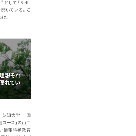
して「Self-
r」を開いている。 こ
ちは、…
理想それ
優れてい
大学 英知大学 国
圏コース」の山口
長・情報科学教育