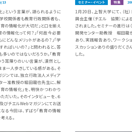
5/13
セミナー・イベント
特集
20
化」という言葉が、語られるように
1月20日、上智大学にて、（社
。学校関係者も教育行政関係者も、
興会主催（チエル 協賛）によ
教育の情報化が大切だ」と口を揃え
されました。セミナーの進行は（
教育の情報化って何？」「何故今必要
開発センター助教授 堀田龍
もにどんなメリットがあるの？」「学
あり、実践報告あり、ワークショ
すればいいの？」と問われると、答
スカッションありの盛りだくさ
も多いのではないだろうか。「教育
した。
いう耳障りのいい言葉が、漠然とし
まま一人歩きしている感がある。そ
ガジンでは、独立行政法人メディア
ター准教授の堀田龍也先生に、解
教育の情報化」を、明快かつわかり
いただいた。そのインタビューを、６
及びチエルWebマガジンにてお送
となる今回は、ずばり「教育の情報
考える。