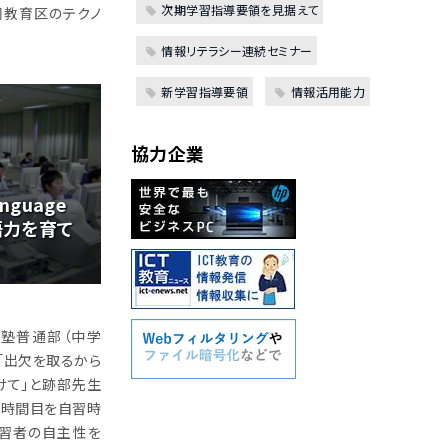
次期学習指導要領を見据えて
同教育区のテクノ
情報リテラシー連続セミナー
新学習指導要領
情報活用能力
協力企業
anguage
英語力を育て
應義塾普通部（中学
 「出欠を取るから
けて」と跡部先生
１時間目を自習時
学習者の自主性を