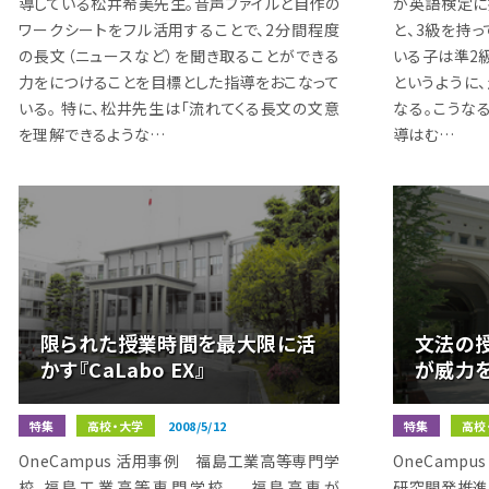
導している松井希美先生。音声ファイルと自作の
が英語検定に
ワークシートをフル活用することで、2分間程度
と、3級を持っ
の長文（ニュースなど）を聞き取ることができる
いる子は準2
力をにつけることを目標とした指導をおこなって
というように
いる｡ 特に、松井先生は「流れてくる長文の文意
なる。こうな
を理解できるような…
導はむ…
限られた授業時間を最大限に活
文法の授業
かす『CaLabo EX』
が威力
特集
高校・大学
2008/5/12
特集
高校
OneCampus 活用事例 福島工業高等専門学
OneCamp
校 福島工業高等専門学校 福島高専が
研究開発推進