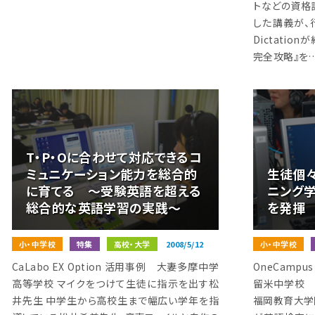
トなどの資格
した講義が、
Dictatio
完全攻略』を
T・P・Oに合わせて対応できるコ
ミュニケーション能力を総合的
生徒個
に育てる 〜受験英語を超える
ニング
総合的な英語学習の実践〜
を発揮
小・中学校
特集
高校・大学
2008/5/12
小・中学校
CaLabo EX Option 活用事例 大妻多摩中学
OneCamp
高等学校 マイクをつけて生徒に指示を出す松
留米中学校 『S
井先生 中学生から高校生まで幅広い学年を指
福岡教育大学