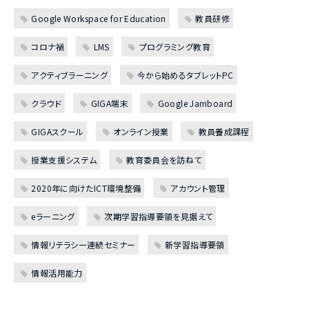
Google Workspace for Education
教員研修
コロナ禍
LMS
プログラミング教育
アクティブラーニング
今から始めるタブレットPC
クラウド
GIGA端末
Google Jamboard
GIGAスクール
オンライン授業
教員養成課程
授業支援システム
教育委員会を訪ねて
2020年に向けたICT環境整備
アカウント管理
eラーニング
次期学習指導要領を見据えて
情報リテラシー連続セミナー
新学習指導要領
情報活用能力