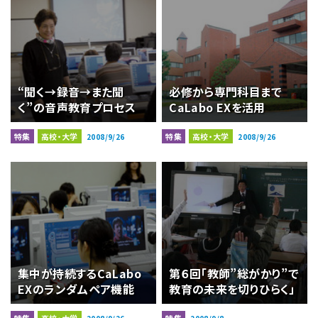
“聞く→録音→また聞
必修から専門科目まで
く”の音声教育プロセス
CaLabo EXを活用
特集
高校・大学
特集
高校・大学
2008/9/26
2008/9/26
集中が持続するCaLabo
第６回「教師”総がかり”で
EXのランダムペア機能
教育の未来を切りひらく」