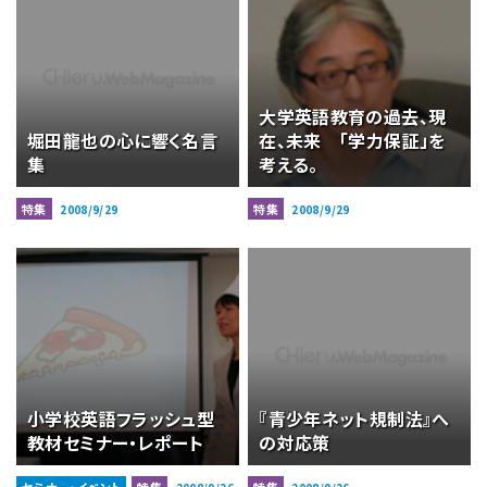
大学英語教育の過去、現
堀田龍也の心に響く名言
在、未来 「学力保証」を
集
考える。
特集
特集
2008/9/29
2008/9/29
小学校英語フラッシュ型
『青少年ネット規制法』へ
教材セミナー・レポート
の対応策