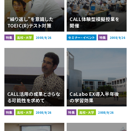
“繰り返し”を意識した
CALL体験型模擬授業を
TOEIC(R)テスト対策
開催
特集
高校・大学
セミナー・イベント
特集
2008/9/26
2008/9/26
CALL活用の成果とさらな
CaLabo EX導入半年後
る可能性を求めて
の学習効果
特集
高校・大学
特集
高校・大学
2008/9/26
2008/9/26