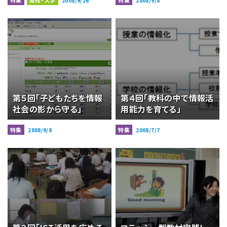
特集
高校・大学
特集
2008/9/26
2008/9/8
第５回「子どもたちを情報
第４回「教科の中で情報活
社会の影から守る」
用能力を育てる」
特集
特集
2008/9/8
2008/7/7