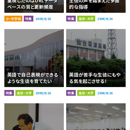
重視したのはURLデータ
生徒の声を踏まえた多面
ベースの質と更新頻度
的な指導
小・中学校
特集
特集
高校・大学
2008/9/26
2008/9/26
英語で自己表現ができる
英語が苦手な生徒にもや
ような生徒を育てたい
る気を起こさせる！
特集
高校・大学
特集
高校・大学
2008/9/26
2008/9/26