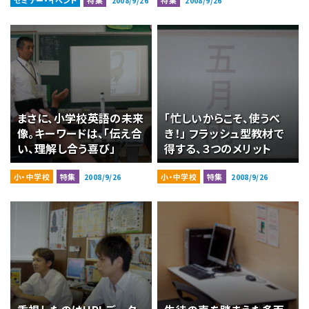
セミナー・イベント
特集
特集
2008/9/26
2008/9/26
まさに、小学校英語の未来
「忙しいからこそ、使うべ
像。キーワードは、「伝え合
き！」 フラッシュ型教材で
い、理解し合う喜び」
得する、３つのメリット
小・中学校
特集
小・中学校
特集
2008/9/26
2008/9/26