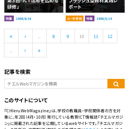
第３回「ICT活用を広める
フラッシュ型教材実践レ
研修」
ポート
特集
小・中学校
特集
2008/6/16
2008/5/14
...
8
9
10
11
12
...
記事を検索
このサイトについて
『CHIeru.WebMagazine』は、学校の教職員・学校関係者の方を対
象に、年2回（4月・10月）発行している教育ICT情報誌『チエルマガジ
ン』に掲載された記事を公開しているwebサイトです。『チエルマガジ