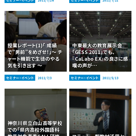
セミナー・イベント
セミナー・イベント
2011/7/26
2011/7/21
授業レポート(1)「 成績
中東最大の教育展示会
で”男前”をめざせ！」〜 チ
「GESS 2011」でも、
ャート機能で生徒のやる
『CaLabo EX』の良さに感
気を引き出す 〜
嘆の声が…
セミナー・イベント
セミナー・イベント
2011/7/3
2011/5/13
神奈川県立白山高等学校
での「県内高校外国語科