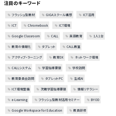
注目のキーワード
フラッシュ型教材
GIGAスクール構想
ICT活用
ICT
Chromebook
ICT環境
Google Classroom
CALL
英語教育
1人1台
教育の情報化
タブレット
CALL教室
アクティブ・ラーニング
教育DX
ネットワーク環境
CALLシステム
学習指導要領
学校訪問
教育委員会訪問
タブレットPC
生成AI
ICT環境整備
次期学習指導要領
情報リテラシー
e-Learning
フラッシュ型教材活用セミナー
BYOD
Google Workspace for Education
教員研修