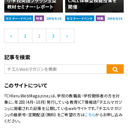
小学校英語フラッシュ型
CALL体験型模擬授業を
教材セミナー・レポート
開催
セミナー・イベント
特集
セミナー・イベント
特集
2008/9/26
2008/9/26
1
2
3
記事を検索
このサイトについて
『CHIeru.WebMagazine』は、学校の教職員・学校関係者の方を対
象に、年2回（4月・10月）発行している教育ICT情報誌『チエルマガジ
ン』に掲載された記事を公開しているwebサイトです。『チエルマガジ
ン』の最新号・定期配送（無料）をご希望の方は
こちら
からお申し込み
ください。