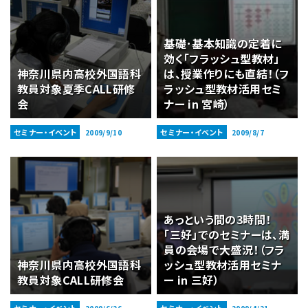
基礎･基本知識の定着に
効く「フラッシュ型教材」
神奈川県内高校外国語科
は、授業作りにも直結！（フ
教員対象夏季CALL研修
ラッシュ型教材活用セミ
会
ナー in 宮崎）
セミナー・イベント
セミナー・イベント
2009/9/10
2009/8/7
あっという間の3時間！
「三好」でのセミナーは、満
員の会場で大盛況！（フラ
神奈川県内高校外国語科
ッシュ型教材活用セミナ
教員対象CALL研修会
ー in 三好）