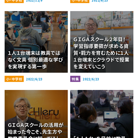
小・中学校
小・中学校
2022/12/9
2022/6/23
ＧＩＧＡスクール２年目！
学習指導要領が求める資
１人１台端末は教具では
質・能力を育むために１人
なく文具 個別最適な学び
１台端末とクラウドで授業
を実現する第一歩
を変えていこう
小・中学校
特集
2022/6/23
2022/6/23
ＧＩＧＡスクールの活用が
始まった今こそ、先生方や