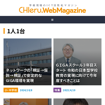
1人1台
ＧＩＧＡスクール３年目ス
ネットワークの「検証→仮
タート 令和の日本型学校
説→検証」で安定的な
教育の実現に向けて今年
GIGA環境を実現
度すべきことは
小・中学校
特集
2024/10/8
2023/4/10