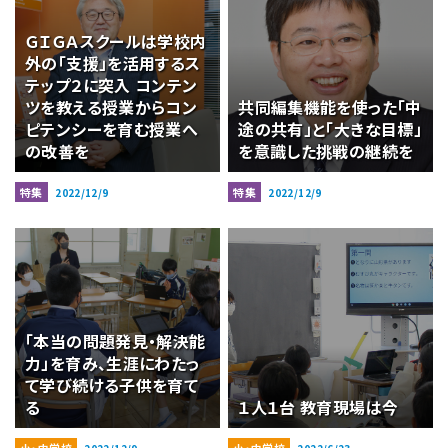
ＧＩＧＡスクールは学校内
外の「支援」を活用するス
テップ２に突入 コンテン
ツを教える授業からコン
共同編集機能を使った「中
ピテンシーを育む授業へ
途の共有」と「大きな目標」
の改善を
を意識した挑戦の継続を
特集
特集
2022/12/9
2022/12/9
「本当の問題発見・解決能
力」を育み、生涯にわたっ
て学び続ける子供を育て
る
１人１台 教育現場は今