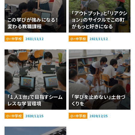
「アウトプット」と「リアクシ
この学びが強みになる！
ョン」のサイクルでこの町
変わる教職課程
がもっと好きになる
小・中学校
小・中学校
2021/11/12
2021/11/12
「１人１台」で目指すシーム
「学びを止めない」土台づ
レスな学習環境
くりを
小・中学校
小・中学校
2020/12/25
2020/12/25