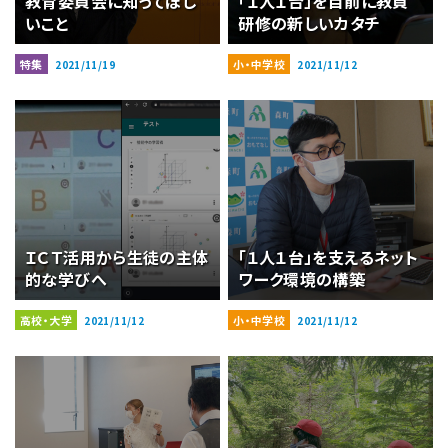
教育委員会に知ってほし
「１人１台」を目前に教員
いこと
研修の新しいカタチ
特集
小・中学校
2021/11/19
2021/11/12
ＩＣＴ活用から生徒の主体
「１人１台」を支えるネット
的な学びへ
ワーク環境の構築
高校・大学
小・中学校
2021/11/12
2021/11/12