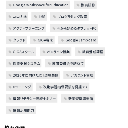
Google Workspace for Education
教員研修
コロナ禍
LMS
プログラミング教育
アクティブラーニング
今から始めるタブレットPC
クラウド
GIGA端末
Google Jamboard
GIGAスクール
オンライン授業
教員養成課程
授業支援システム
教育委員会を訪ねて
2020年に向けたICT環境整備
アカウント管理
eラーニング
次期学習指導要領を見据えて
情報リテラシー連続セミナー
新学習指導要領
情報活用能力
協力企業