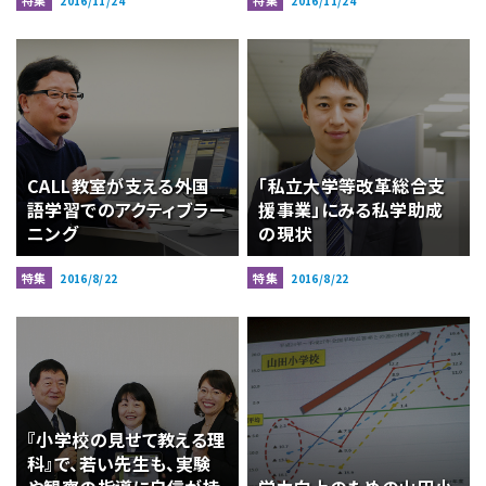
特集
特集
2016/11/24
2016/11/24
CALL教室が支える外国
「私立大学等改革総合支
語学習でのアクティブラー
援事業」にみる私学助成
ニング
の現状
特集
特集
2016/8/22
2016/8/22
『小学校の見せて教える理
科』で、若い先生も、実験