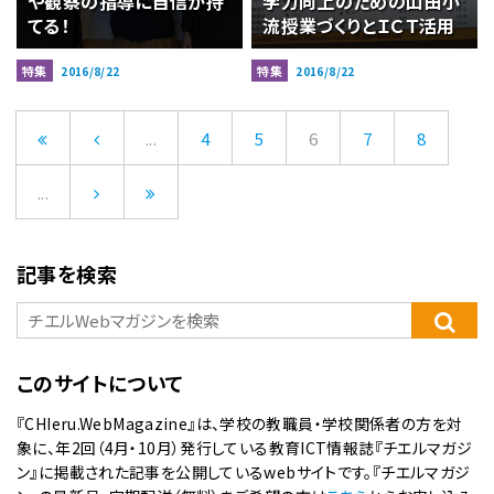
や観察の指導に自信が持
学力向上のための山田小
てる！
流授業づくりとＩＣＴ活用
特集
特集
2016/8/22
2016/8/22
...
4
5
6
7
8
...
記事を検索
このサイトについて
『CHIeru.WebMagazine』は、学校の教職員・学校関係者の方を対
象に、年2回（4月・10月）発行している教育ICT情報誌『チエルマガジ
ン』に掲載された記事を公開しているwebサイトです。『チエルマガジ