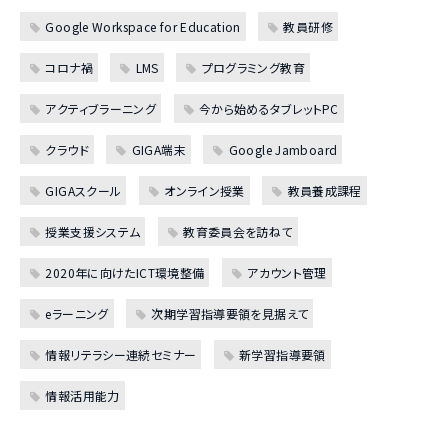
Google Workspace for Education
教員研修
コロナ禍
LMS
プログラミング教育
アクティブラーニング
今から始めるタブレットPC
クラウド
GIGA端末
Google Jamboard
GIGAスクール
オンライン授業
教員養成課程
授業支援システム
教育委員会を訪ねて
2020年に向けたICT環境整備
アカウント管理
eラーニング
次期学習指導要領を見据えて
情報リテラシー連続セミナー
新学習指導要領
情報活用能力