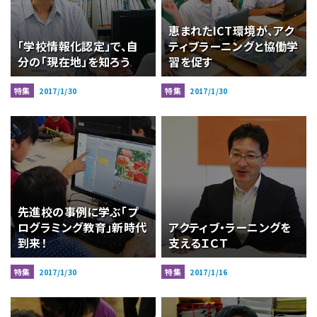
恵まれたICT環境が、アク
「学校情報化認定」で、自
ティブラーニングと協働学
分の「現在地」を知ろう
習を促す
特集
特集
2017/1/30
2017/1/30
先進校の事例に学ぶ「プ
ログラミング教育」新時代
アクティブ・ラーニングを
到来！
支えるＩＣＴ
特集
特集
2017/1/30
2017/1/16