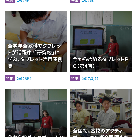
特集
特集
2017/8/4
2017/8/4
全学年全教科でタブレッ
トが活躍中！「研究校」に
学ぶ、タブレット活用事例
今から始めるタブレットＰ
集
Ｃ【第4回】
特集
特集
2017/8/4
2017/3/22
全国初、高校のアクティ