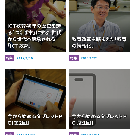
ICT教育40年の歴史を誇
る「つくば市」に学ぶ 世代
から世代へ継承される
教育改革を踏まえた「教育
「ICT教育」
の情報化」
特集
特集
2017/1/16
2016/12/2
今から始めるタブレットＰ
今から始めるタブレットＰ
Ｃ【第2回】
Ｃ【第1回】