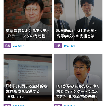
英語教育におけるアクティ
私学助成における大学と
ブ・ラーニングの有効性
高等学校への支援とは
特集
特集
2017/8/4
2017/8/4
「時事」に関する主体的な
ICTが学びにもたらすゆく
意見形成を促進する
末とは？アンケートで見え
『ABLish 』
てきた「相模原市の未来」