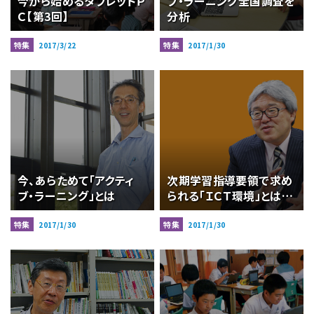
今から始めるタブレットＰ
ブ・ラーニング全国調査を
Ｃ【第3回】
分析
特集
特集
2017/3/22
2017/1/30
今、あらためて「アクティ
次期学習指導要領で求め
ブ・ラーニング」とは
られる「ＩＣＴ環境」とは…
特集
特集
2017/1/30
2017/1/30